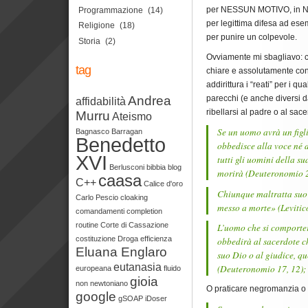
per NESSUN MOTIVO, in
Programmazione
(14)
per legittima difesa ad ese
Religione
(18)
per punire un colpevole.
Storia
(2)
Ovviamente mi sbagliavo: ci
tag
chiare e assolutamente cont
addirittura i “reati” per i 
parecchi (e anche diversi d
Andrea
affidabilità
ribellarsi al padre o al sace
Murru
Ateismo
Se un uomo avrà un figli
Bagnasco
Barragan
Benedetto
obbedisce alla voce né 
XVI
tutti gli uomini della su
Berlusconi
bibbia
blog
morirà
(Deuteronomio 2
caasa
C++
Calice d'oro
Chiunque maltratta suo
Carlo Pescio
cloaking
messo a morte»
(Levitic
comandamenti
completion
routine
Corte di Cassazione
L’uomo che si comporte
costituzione
Droga
efficienza
obbedirà al sacerdote ch
Eluana Englaro
suo Dio o al giudice, q
eutanasia
(Deuteronomio 17, 12);
europeana
fluido
gioia
non newtoniano
O praticare negromanzia o 
google
gSOAP
iDoser