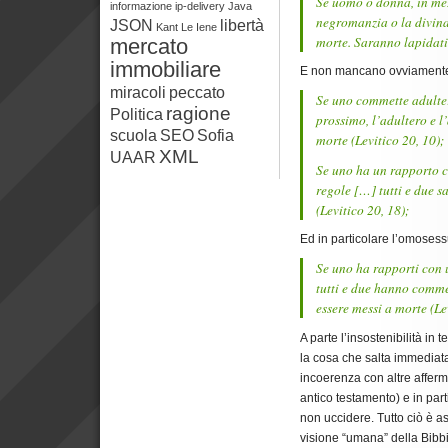
Se uomo o donna, in mez
informazione
ip-delivery
Java
negromanzia o la divina
JSON
libertà
Kant
Le Iene
morte. Saranno lapidat
mercato
immobiliare
E non mancano ovviamente i
miracoli
peccato
Se uno commette adulter
ragione
Politica
prossimo, l’adultero e 
scuola
SEO
Sofia
morte
(Levitico 20, 10);
XML
UAAR
Se uno ha un rapporto 
regole […] tutti e due 
(Levitico 20, 18);
Ed in particolare l’omosess
Se uno ha rapporti con
tutti e due hanno comm
essere messi a morte
(Le
A parte l’insostenibilità in 
la cosa che salta immediata
incoerenza con altre afferm
antico testamento) e in par
non uccidere. Tutto ciò è 
visione “umana” della Bibbi