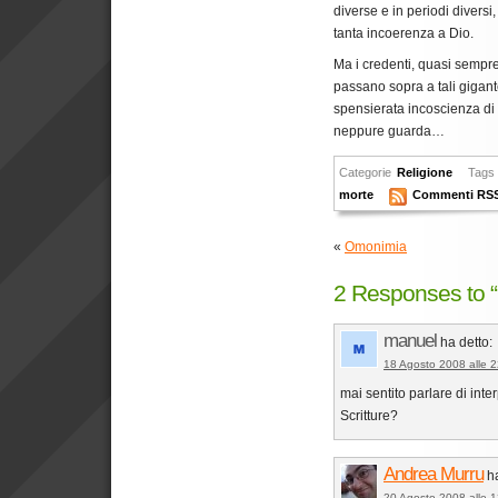
diverse e in periodi diversi,
tanta incoerenza a Dio.
Ma i credenti, quasi sempr
passano sopra a tali gigan
spensierata incoscienza di
neppure guarda…
Categorie
Religione
Tags
morte
Commenti RS
«
Omonimia
2 Responses to “D
manuel
ha detto:
18 Agosto 2008 alle 
mai sentito parlare di int
Scritture?
Andrea Murru
h
20 Agosto 2008 alle 