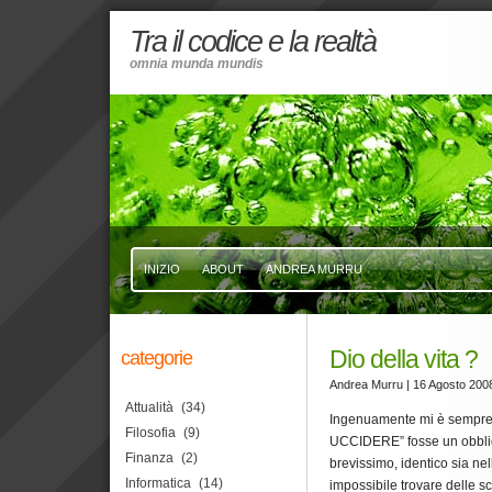
Tra il codice e la realtà
omnia munda mundis
INIZIO
ABOUT
ANDREA MURRU
Dio della vita ?
categorie
Andrea Murru
| 16 Agosto 200
Attualità
(34)
Ingenuamente mi è sempr
Filosofia
(9)
UCCIDERE” fosse un obblig
Finanza
(2)
brevissimo, identico sia n
Informatica
(14)
impossibile trovare delle 