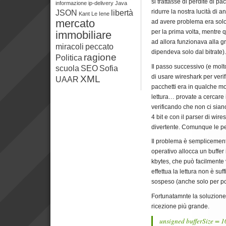
si trattasse di perdite di pa
informazione
ip-delivery
Java
ridurre la nostra lucità di a
JSON
libertà
Kant
Le Iene
mercato
ad avere problema era sol
per la prima volta, mentre 
immobiliare
ad allora funzionava alla 
miracoli
peccato
dipendeva solo dal bitrate).
ragione
Politica
Il passo successivo (e molt
scuola
SEO
Sofia
di usare wireshark per verif
XML
UAAR
pacchetti era in qualche mo
lettura… provate a cercare
verificando che non ci sian
4 bit e con il parser di wi
divertente. Comunque le pe
Il problema è semplicemente
operativo allocca un buffer 
kbytes, che può facilmente 
effettua la lettura non è su
sospeso (anche solo per po
Fortunatamnte la soluzione 
ricezione più grande.
unsigned bufferSize = 