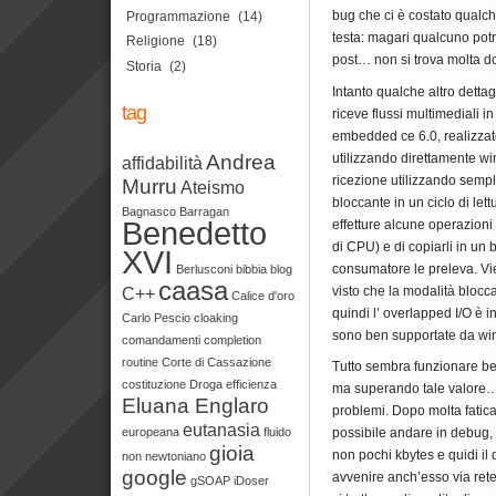
bug che ci è costato qualch
Programmazione
(14)
testa: magari qualcuno pot
Religione
(18)
post… non si trova molta d
Storia
(2)
Intanto qualche altro dettag
tag
riceve flussi multimediali 
embedded ce 6.0, realizzato
utilizzando direttamente w
Andrea
affidabilità
ricezione utilizzando semp
Murru
Ateismo
bloccante in un ciclo di let
Bagnasco
Barragan
Benedetto
effetture alcune operazioni 
di CPU) e di copiarli in un 
XVI
consumatore le preleva. Vien
Berlusconi
bibbia
blog
caasa
visto che la modalità blocc
C++
Calice d'oro
quindi l’
overlapped I/O è in
Carlo Pescio
cloaking
sono ben supportate da w
comandamenti
completion
routine
Corte di Cassazione
Tutto sembra funzionare bene
costituzione
Droga
efficienza
ma superando tale valore… 
Eluana Englaro
problemi. Dopo molta fatic
eutanasia
europeana
fluido
possibile andare in debug, 
gioia
non pochi kbytes e quidi i
non newtoniano
google
avvenire anch’esso via ret
gSOAP
iDoser