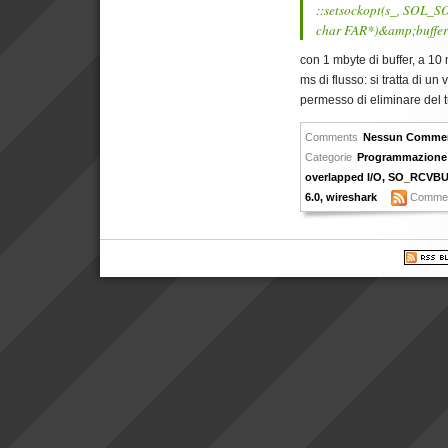
::setsockopt(s_, SOL_
char FAR*)&amp;bufferSi
con 1 mbyte di buffer, a 10
ms di flusso: si tratta di u
permesso di eliminare del tu
Comments
Nessun Comme
Categorie
Programmazione
overlapped I/O
,
SO_RCVBU
6.0
,
wireshark
Comme