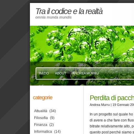
Tra il codice e la realtà
omnia munda mundis
INIZIO
ABOUT
ANDREA MURRU
Perdita di pacche
categorie
Andrea Murru
| 19 Gennaio 2
Attualità
(34)
In un progetto sul quale ho 
Filosofia
(9)
di avere a che fare con flus
Finanza
(2)
bitrate relativamente alto, 
Informatica
(14)
questo post perché siamo st