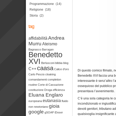
Programmazione
(14)
Religione
(18)
Storia
(2)
tag
Andrea
affidabilità
Murru
Ateismo
Bagnasco
Barragan
Benedetto
XVI
Berlusconi
bibbia
blog
caasa
C++
Calice d'oro
Di questo comico filmato, n
Carlo Pescio
cloaking
Benedetto XVI faccia una bel
comandamenti
completion
interessante è senz’altro 
routine
Corte di Cassazione
ossequioso del pubblico pre
costituzione
Droga
efficienza
presentava l’avvenimento.
Eluana Englaro
C’è una sola categoria le c
eutanasia
europeana
fluido
incondizionato e ingiustifica
gioia
non newtoniano
devoti genitori, tributano a
google
gSOAP
iDoser
qualsivoglia insignificante at