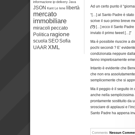
informazione
ip-delivery
Java
Ad un certo punto il “giornal
JSON
libertà
Kant
Le Iene
mercato
“[…] al Santo Padre è stato 
immobiliare
scrive il suo primo breve m
(?)
[…] ecco il Santo Padr
miracoli
peccato
inviato il primo tweet […]”
ragione
Politica
scuola
SEO
Sofia
Ma è possibile riuscire a di
XML
UAAR
pochi secondi ? E’ evidente
condizionata neppure dall
fanno impietosamente emer
Intanto è evidente che Bene
che non era assolutamente i
semplicemente che si appre
Ma il peggio è il seguito in 
anche nella semplicissima at
prontamente sostituito da u
srosciare di applausi e l’in
Santo Padre ha appena invia
Comments
Nessun Comme