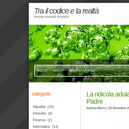
Tra il codice e la realtà
omnia munda mundis
INIZIO
ABOUT
ANDREA MURRU
La ridicola adul
categorie
Padre
Attualità
(34)
Andrea Murru
| 20 Dicembre 
Filosofia
(9)
Finanza
(2)
Informatica
(14)