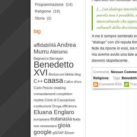
Programmazione
(14)
[…] un dialogo interreli
Religione
(18)
parola non è possibile, 
Storia
(2)
interculturale che appr
culturali della decision
tag
A me è sempre sembrato ev
“dialogo” con chi reputa fo
Andrea
affidabilità
fede da riporre in essi, sia
Murru
Ateismo
ma averne avuto una tale a
Bagnasco
Barragan
davvero stupefacente.
Benedetto
XVI
Comments
Nessun Comme
Berlusconi
bibbia
blog
caasa
Religione
Tags
Benedett
C++
Calice d'oro
Commenti RSS
Tra
Carlo Pescio
cloaking
comandamenti
completion
routine
Corte di Cassazione
costituzione
Droga
efficienza
Eluana Englaro
eutanasia
europeana
fluido
gioia
non newtoniano
google
gSOAP
iDoser