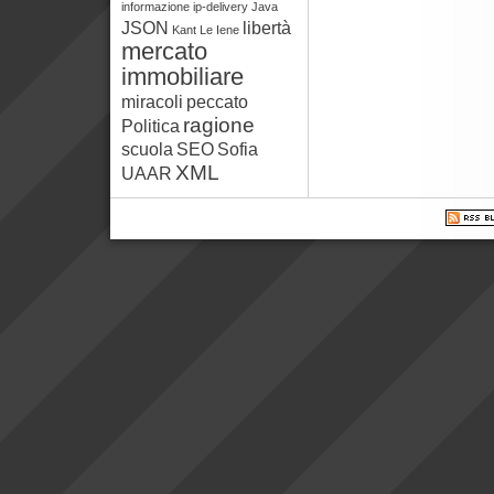
informazione
ip-delivery
Java
JSON
libertà
Kant
Le Iene
mercato
immobiliare
miracoli
peccato
ragione
Politica
scuola
SEO
Sofia
XML
UAAR