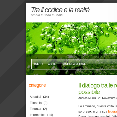
Tra il codice e la realtà
omnia munda mundis
INIZIO
ABOUT
ANDREA MURRU
Il dialogo tra le 
categorie
possibile
Attualità
(34)
Andrea Murru
| 23 Novembre 
Filosofia
(9)
Lo ammetto, questa volta 
Finanza
(2)
sorpreso. In una sua
lettera
Informatica
(14)
Papa dice con assoluta “dis