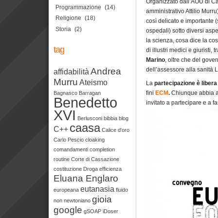
Organizzato dall’AOU di Cag
Programmazione
(14)
amministrativo Attilio Murru
Religione
(18)
così delicato e importante (s
Storia
(2)
ospedali) sotto diversi aspe
la scienza, cosa dice la co
tag
di illustri medici e giuristi, 
Marino
, oltre che del gove
dell’assessore alla sanità Li
Andrea
affidabilità
Murru
Ateismo
La
partecipazione è libera
fini
ECM
.
Chiunque abbia a 
Bagnasco
Barragan
Benedetto
invitato a partecipare e a fa
XVI
Berlusconi
bibbia
blog
caasa
C++
Calice d'oro
Carlo Pescio
cloaking
comandamenti
completion
routine
Corte di Cassazione
costituzione
Droga
efficienza
Eluana Englaro
eutanasia
europeana
fluido
gioia
non newtoniano
google
gSOAP
iDoser