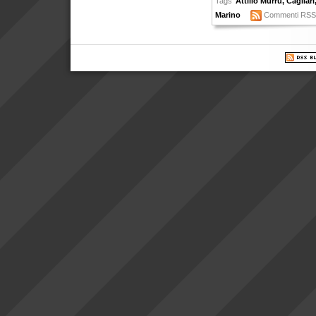
Tags
Attilio Murru
,
Cagliari
Marino
Commenti RS