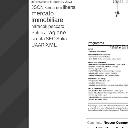
informazione
ip-delivery
Java
JSON
libertà
Kant
Le Iene
mercato
immobiliare
miracoli
peccato
ragione
Politica
scuola
SEO
Sofia
XML
UAAR
Comments
Nessun Comme