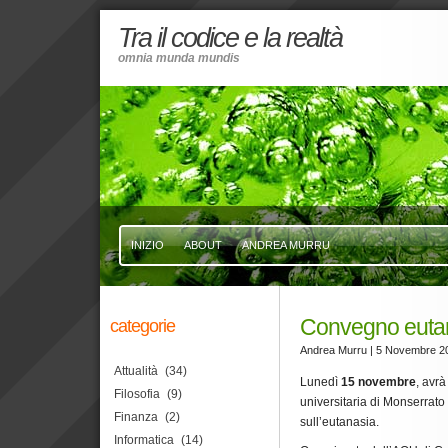
Tra il codice e la realtà
omnia munda mundis
INIZIO
ABOUT
ANDREA MURRU
Convegno eutan
categorie
Andrea Murru
| 5 Novembre 2
Attualità
(34)
Lunedì
15 novembre
, avrà
Filosofia
(9)
universitaria di Monserrato
Finanza
(2)
sull’eutanasia.
Informatica
(14)