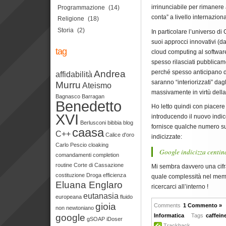
irrinunciabile per rimanere 
Programmazione
(14)
conta” a livello internaziona
Religione
(18)
Storia
(2)
In particolare l’universo di 
suoi approcci innovativi (d
tag
cloud computing al software 
spesso rilasciati pubblicam
perché spesso anticipano d
Andrea
affidabilità
saranno “interiorizzati” dagli
Murru
Ateismo
massivamente in virtù della
Bagnasco
Barragan
Benedetto
Ho letto quindi con piacer
XVI
introducendo il nuovo indice
Berlusconi
bibbia
blog
fornisce qualche numero s
caasa
C++
Calice d'oro
indicizzate:
Carlo Pescio
cloaking
Google indicizza centin
comandamenti
completion
routine
Corte di Cassazione
Mi sembra davvero una ci
costituzione
Droga
efficienza
quale complessità nel memo
Eluana Englaro
ricercarci all’interno !
eutanasia
europeana
fluido
gioia
Comments
1 Commento »
non newtoniano
google
Informatica
Tags
caffein
gSOAP
iDoser
Trackback