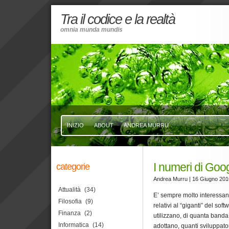
Tra il codice e la realtà
omnia munda mundis
INIZIO
ABOUT
ANDREA MURRU
I numeri di Goo
categorie
Andrea Murru
| 16 Giugno 201
Attualità
(34)
E’ sempre molto interessant
Filosofia
(9)
relativi al “giganti” del sof
Finanza
(2)
utilizzano, di quanta band
Informatica
(14)
adottano, quanti sviluppato