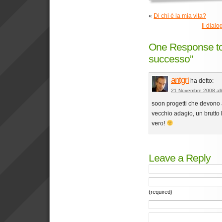
«
Di chi è la mia vita?
Il dialo
One Response to
successo”
antgri
ha detto:
21 Novembre 2008 all
soon progetti che devono
vecchio adagio, un brutto
vero!
Leave a Reply
(required)