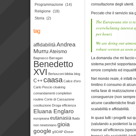
consultazione degli utenti.
Programmazione
(14)
Religione
(18)
Peccato che il servizio sia 
Storia
(2)
The Europeana site is t
overwhelming interest af
tag
per hour).
We are doing our utmos
Andrea
affidabilità
robust version as soon a
Murru
Ateismo
La domanda che mi faccio è
Bagnasco
Barragan
Benedetto
sistema perché sopportasse
XVI
errore completo ed inqualif
Berlusconi
bibbia
blog
caasa
Nel mondo reale, è infatti n
C++
Calice d'oro
limitino il consumo di alcu
Carlo Pescio
cloaking
nella fase di realizzazione 
comandamenti
completion
conseguenze (non sempre c
routine
Corte di Cassazione
alcune caratteristiche finali
costituzione
Droga
efficienza
scalabilità e affidabilità.
Eluana Englaro
eutanasia
In quasi tutti i progetti sui 
europeana
fluido
gioia
(valutando a posteriori la
non newtoniano
risorse all’efficienza (sp
google
gSOAP
iDoser
troppa) alla scalabilità (vist