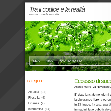
Tra il codice e la realtà
omnia munda mundis
INIZIO
ABOUT
ANDREA MURRU
Eccesso di suc
categorie
Andrea Murru
| 21 Novembre 
Attualità
(34)
E’ stato lanciato nei giorni 
Filosofia
(9)
la più grande libreria eur
Finanza
(2)
in 23 lingue, fra testi, spart
Informatica
(14)
immagini: tutto pubblicato 